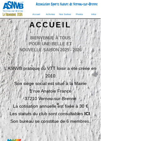
Accueil
Activites
Nos Sorties
Photos
Infos
ACCUEIL
BIENVENUE À TOUS
POUR UNE BELLE ET
NOUVELLE SAISON 2025 -
2026
L’ASNVB pratique du VTT loisir a été créée en
2010.
Son siège social est situé à la Mairie
1 rue Anatole France
37210 Vernou-
sur-
Brenne
La cotisation annuelle est fixée à 30 €
Les statuts du club sont consultables
ICI
.
Son bureau se constitue de 6 membres.